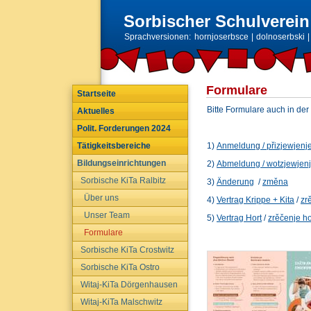
Sorbischer Schulverein 
Sprachversionen:
hornjoserbsce
|
dolnoserbski
Formulare
Startseite
Bitte Formulare auch in der
Aktuelles
Polit. Forderungen 2024
Tätigkeitsbereiche
1)
Anmeldun
g
/
přizjewjenj
Bildungseinrichtungen
2)
Abmeldung
/
wotzjewjen
Sorbische KiTa Ralbitz
3)
Änderung
/
změna
Über uns
4)
Vertrag Krippe + Kita
/
zr
Unser Team
5)
Vertrag Hort
/
zrěčenje ho
Formulare
Sorbische KiTa Crostwitz
Sorbische KiTa Ostro
Witaj-KiTa Dörgenhausen
Witaj-KiTa Malschwitz