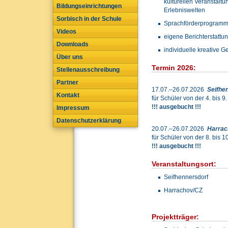
kulturellen Veranstalt
Bildungseinrichtungen
Erlebniswelten
Sorbisch in der Schule
Sprachförderprogram
Videos
eigene Berichterstattu
Downloads
individuelle kreative G
Über uns
Termin 2026:
Stellenausschreibung
Partner
17.07.–26.07.2026
Seifhe
Kontakt
für Schüler von der 4. bis 9
!!! ausgebucht !!!
Impressum
Datenschutzerklärung
20.07.–26.07.2026
Harrac
für Schüler von der 8. bis 1
!!! ausgebucht !!!
Veranstaltungsort:
Seifhennersdorf
Harrachov/CZ
Projektträger: