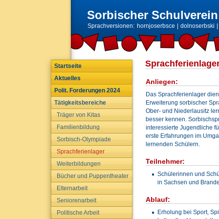
Sorbischer Schulverein 
Sprachversionen:
hornjoserbsce
|
dolnoserbski
Sprachferienlage
Startseite
Aktuelles
Anliegen:
Polit. Forderungen 2024
Das Sprachferienlager dien
Tätigkeitsbereiche
Erweiterung sorbischer Spr
Ober- und Niederlausitz ler
Träger von Kitas
besser kennen. Sorbischsp
Familienbildung
interessierte Jugendliche 
erste Erfahrungen im Umga
Sorbisch-Olympiade
lernenden Schülern.
Sprachferienlager
Teilnehmer:
Weiterbildungen
Schülerinnen und Schül
Bücher und Puppentheater
in Sachsen und Brand
Elternarbeit
Ablauf:
Seniorenarbeit
Erholung bei Sport, Sp
Politische Arbeit