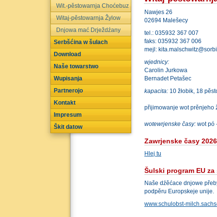
Wit.-pěstowarnja Choćebuz
Nawjes 26
Witaj-pěstowarnja Žylow
02694 Malešecy
Dnjowa mać Drježdźany
tel.: 035932 367 007
faks: 035932 367 006
Serbšćina w šulach
mejl: kita.malschwitz@sorb
Download
wjednicy:
Naše towarstwo
Carolin Jurkowa
Wupisanja
Bernadet Petašec
Partnerojo
kapacita:
10 žłobik, 18 pěst
Kontakt
přijimowanje wot prěnjeho 
Impresum
wotewrjenske časy:
wot pó 
Škit datow
Zawrjenske časy 2026
Hlej tu
Šulski program EU za 
Naše dźěćace dnjowe přeby
podpěru Europskeje unije.
www.schulobst-milch.sachs