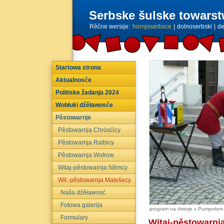
Serbske šulske towarst
Rěčne wersije:
hornjoserbsce
|
dolnoserbski
|
de
Startowa strona
Aktualnosće
Politiske žadanja 2024
Wobłuki dźěławosće
Pěstowarnje
Pěstowarnja Chrósćicy
Pěstowarnja Ralbicy
Pěstowarnja Wotrow
Witaj-pěstowarnja Němcy
Wit.-pěstowarnja Malešecy
Naša dźěławosć
Fotowa galerija
program na dworje z Pumpotom
Formulary
Witaj-pěstowarn